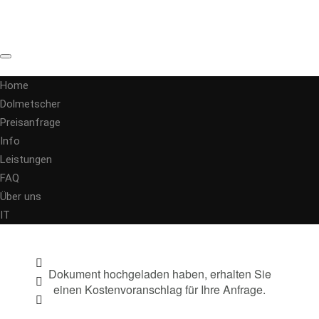
Home
Dolmetscher
Preisanfrage
Info
Leistungen
FAQ
Über uns
IT